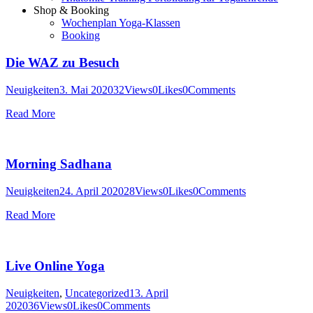
Shop & Booking
Wochenplan Yoga-Klassen
Booking
Die WAZ zu Besuch
Neuigkeiten
3. Mai 2020
32
Views
0
Likes
0
Comments
Read More
Morning Sadhana
Neuigkeiten
24. April 2020
28
Views
0
Likes
0
Comments
Read More
Live Online Yoga
Neuigkeiten
,
Uncategorized
13. April
2020
36
Views
0
Likes
0
Comments